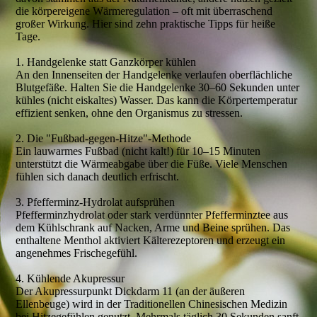
die körpereigene Wärmeregulation – oft mit überraschend
großer Wirkung. Hier sind zehn praktische Tipps für heiße
Tage.
1. Handgelenke statt Ganzkörper kühlen
An den Innenseiten der Handgelenke verlaufen oberflächliche
Blutgefäße. Halten Sie die Handgelenke 30–60 Sekunden unter
kühles (nicht eiskaltes) Wasser. Das kann die Körpertemperatur
effizient senken, ohne den Organismus zu stressen.
2. Die "Fußbad-gegen-Hitze"-Methode
Ein lauwarmes Fußbad (nicht kalt!) für 10–15 Minuten
unterstützt die Wärmeabgabe über die Füße. Viele Menschen
fühlen sich danach deutlich erfrischt.
3. Pfefferminz-Hydrolat aufsprühen
Pfefferminzhydrolat oder stark verdünnter Pfefferminztee aus
dem Kühlschrank auf Nacken, Arme und Beine sprühen. Das
enthaltene Menthol aktiviert Kälterezeptoren und erzeugt ein
angenehmes Frischegefühl.
4. Kühlende Akupressur
Der Akupressurpunkt Dickdarm 11 (an der äußeren
Ellenbeuge) wird in der Traditionellen Chinesischen Medizin
bei Hitzegefühlen genutzt. Mehrmals täglich 30 Sekunden sanft